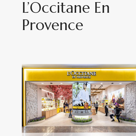
L’Occitane En
Provence