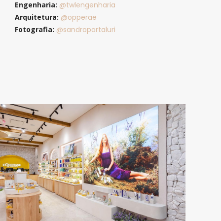
Engenharia:
@twlengenharia
Arquitetura:
@opperae
Fotografia:
@sandroportaluri