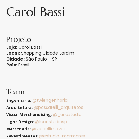
Carol Bassi
Projeto
Loja:
Carol Bassi
Local:
Shopping Cidade Jardim
Cidade:
São Paulo – SP
País:
Brasil
Team
@twlengenharia
Engenharia:
@passarelli_arquitetos
Arquitetura:
@_ariastudio
Visual Merchandising:
@lucestudiosp
Light Design:
@viecellimoveis
Marcenaria:
@estudio_marmores
Revestimentos: