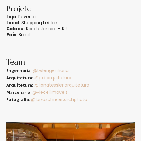
Projeto
Loja:
Reversa
Local:
Shopping Leblon
Cidade:
Rio de Janeiro – RJ
País:
Brasil
Team
@twlengenharia
Engenharia:
@pkbarquitetura
Arquitetura:
@lianatessler.arquitetura
Arquitetura:
@viecellimoveis
Marcenaria:
@luizaschreier.archphoto
Fotografia: